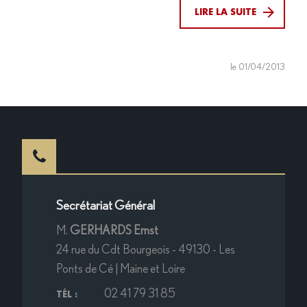
LIRE LA SUITE
le 01/04/2013
Secrétariat Général
M.
GERHARDS Ernst
24 rue du Cdt Bourgeois - 49130 - Les
Ponts de Cé | Maine et Loire
02 41 79 31 85
TÉL :