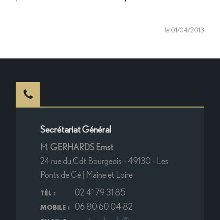
le 01/04/2013
Secrétariat Général
M.
GERHARDS Ernst
24 rue du Cdt Bourgeois - 49130 - Les
Ponts de Cé | Maine et Loire
02 41 79 31 85
TÉL :
06 80 60 04 82
MOBILE :