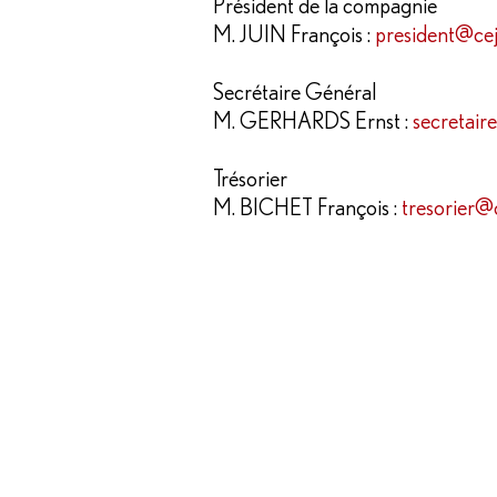
Président de la compagnie
M. JUIN François :
president@cej
Secrétaire Général
M. GERHARDS Ernst :
secretair
Trésorier
M. BICHET François :
tresorier@