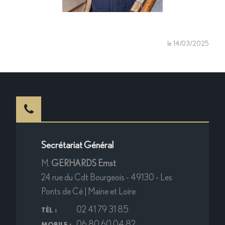
le 14/03/2025
Secrétariat Général
M.
GERHARDS Ernst
24 rue du Cdt Bourgeois - 49130 - Les
Ponts de Cé | Maine et Loire
02 41 79 31 85
TÉL :
06 80 60 04 82
MOBILE :