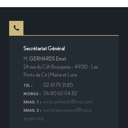
Secrétariat Général
M.
GERHARDS Ernst
24 rue du Cdt Bourgeois - 49130 - Les
Ponts de Cé | Maine et Loire
02 41 79 31 85
TÉL :
06 80 60 04 82
MOBILE :
ernst.gerhards@mac.com
EMAIL 1 :
secretaire.general@cejca-
EMAIL 2 :
angers.org