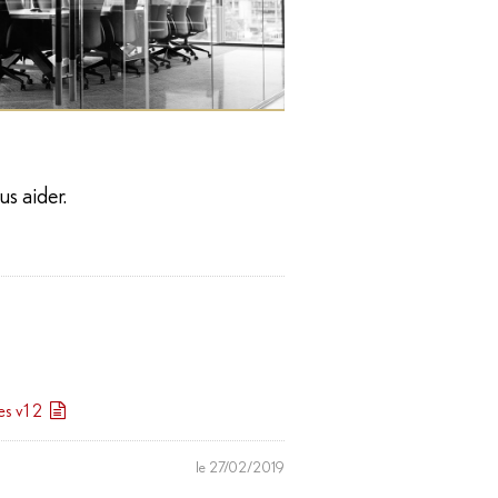
us aider.
es v1 2
le 27/02/2019